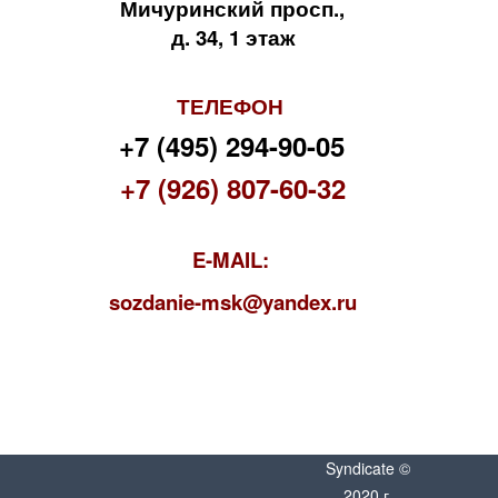
Мичуринский просп.,
д. 34, 1 этаж
ТЕЛЕФОН
+7 (495) 294-90-05
+7 (926) 807-60-32
E-MAIL:
s
ozdanie-msk@yandex.ru
Syndicate ©
2020 г.