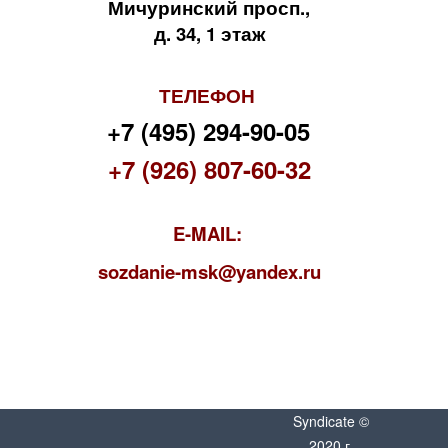
Мичуринский просп.,
д. 34, 1 этаж
ТЕЛЕФОН
+7 (495) 294-90-05
+7 (926) 807-60-32
E-MAIL:
s
ozdanie-msk@yandex.ru
Syndicate ©
2020 г.