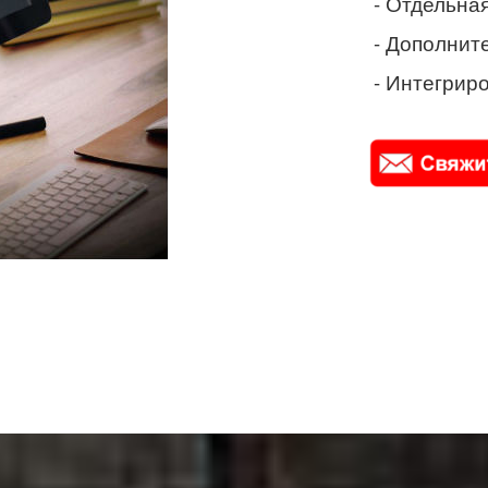
- Отдельная
- Дополнит
- Интегриро