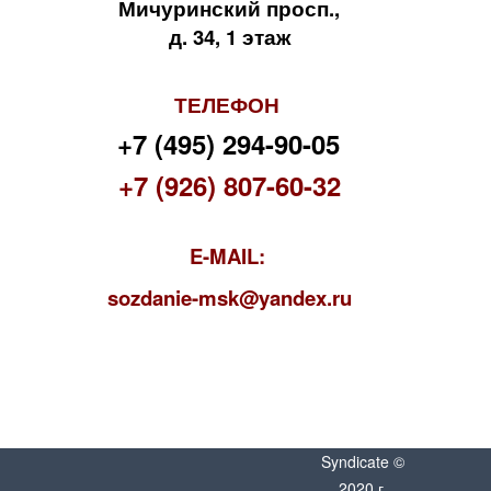
Мичуринский просп.,
д. 34, 1 этаж
ТЕЛЕФОН
+7 (495) 294-90-05
+7 (926) 807-60-32
E-MAIL:
s
ozdanie-msk@yandex.ru
Syndicate ©
2020 г.