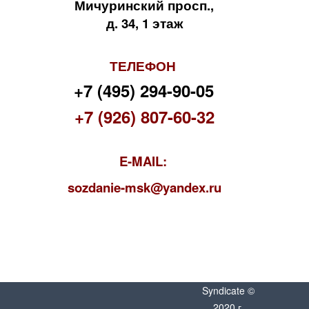
Мичуринский просп.,
д. 34, 1 этаж
ТЕЛЕФОН
+7 (495) 294-90-05
+7 (926) 807-60-32
E-MAIL:
s
ozdanie-msk@yandex.ru
Syndicate ©
2020 г.