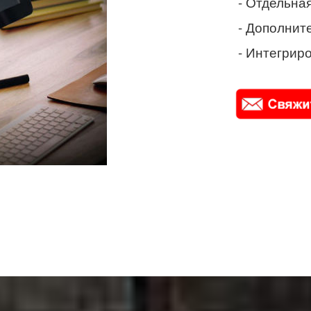
- Отдельная
- Дополнит
- Интегриро