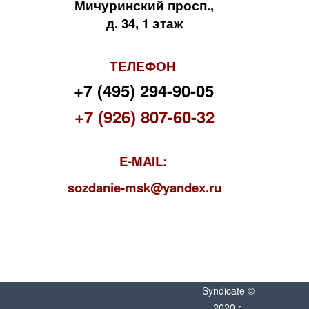
Мичуринский просп.,
д. 34, 1 этаж
ТЕЛЕФОН
+7 (495) 294-90-05
+7 (926) 807-60-32
E-MAIL:
s
ozdanie-msk@yandex.ru
Syndicate ©
2020 г.