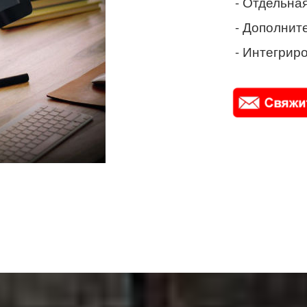
- Отдельная
- Дополнит
- Интегриро