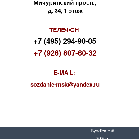
Мичуринский просп.,
д. 34, 1 этаж
ТЕЛЕФОН
+7 (495) 294-90-05
+7 (926) 807-60-32
E-MAIL:
s
ozdanie-msk@yandex.ru
Syndicate ©
2020 г.