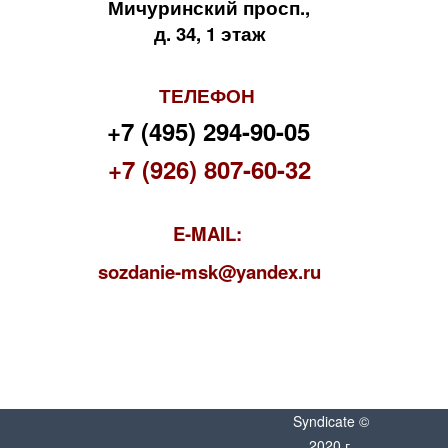
Мичуринский просп.,
д. 34, 1 этаж
ТЕЛЕФОН
+7 (495) 294-90-05
+7 (926) 807-60-32
E-MAIL:
s
ozdanie-msk@yandex.ru
Syndicate ©
2020 г.