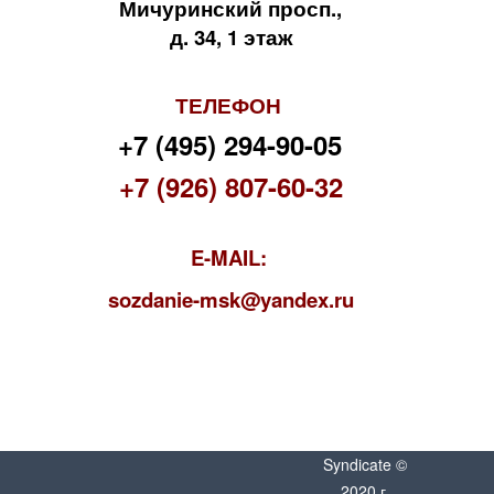
Мичуринский просп.,
д. 34, 1 этаж
ТЕЛЕФОН
+7 (495) 294-90-05
+7 (926) 807-60-32
E-MAIL:
s
ozdanie-msk@yandex.ru
Syndicate ©
2020 г.