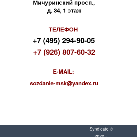
Мичуринский просп.,
д. 34, 1 этаж
ТЕЛЕФОН
+7 (495) 294-90-05
+7 (926) 807-60-32
E-MAIL:
s
ozdanie-msk@yandex.ru
Syndicate ©
2020 г.