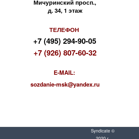
Мичуринский просп.,
д. 34, 1 этаж
ТЕЛЕФОН
+7 (495) 294-90-05
+7 (926) 807-60-32
E-MAIL:
s
ozdanie-msk@yandex.ru
Syndicate ©
2020 г.