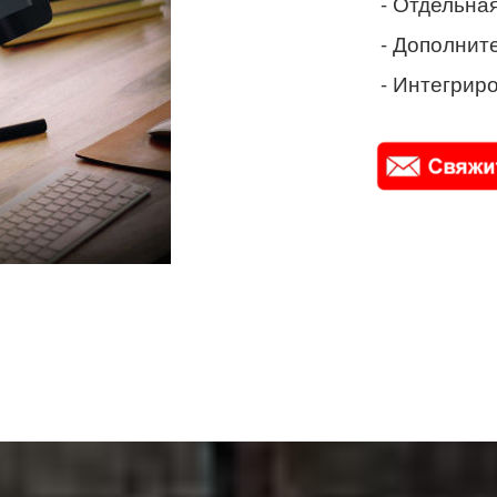
- Отдельная
- Дополнит
- Интегриро