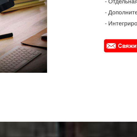
- Отдельная
- Дополнит
- Интегриро