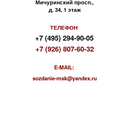
Мичуринский просп.,
д. 34, 1 этаж
ТЕЛЕФОН
+7 (495) 294-90-05
+7 (926) 807-60-32
E-MAIL:
s
ozdanie-msk@yandex.ru
Syndicate ©
2020 г.