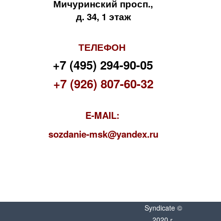
Мичуринский просп.,
д. 34, 1 этаж
ТЕЛЕФОН
+7 (495) 294-90-05
+7 (926) 807-60-32
E-MAIL:
s
ozdanie-msk@yandex.ru
Syndicate ©
2020 г.