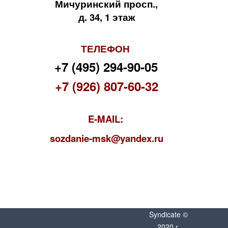
Мичуринский просп.,
д. 34, 1 этаж
ТЕЛЕФОН
+7 (495) 294-90-05
+7 (926) 807-60-32
E-MAIL:
s
ozdanie-msk@yandex.ru
Syndicate ©
2020 г.