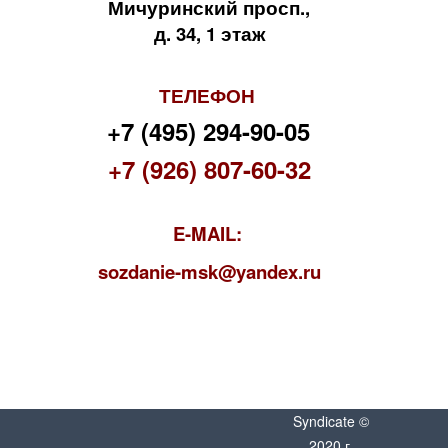
Мичуринский просп.,
д. 34, 1 этаж
ТЕЛЕФОН
+7 (495) 294-90-05
+7 (926) 807-60-32
E-MAIL:
s
ozdanie-msk@yandex.ru
Syndicate ©
2020 г.