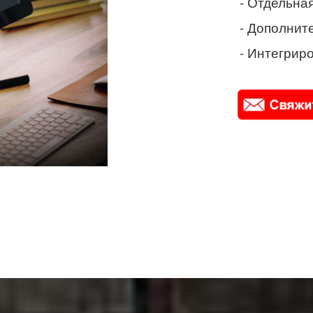
- Отдельная
- Дополнит
- Интегриро