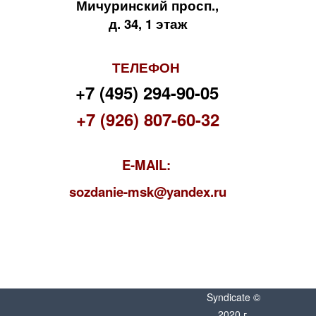
Мичуринский просп.,
д. 34, 1 этаж
ТЕЛЕФОН
+7 (495) 294-90-05
+7 (926) 807-60-32
E-MAIL:
s
ozdanie-msk@yandex.ru
Syndicate ©
2020 г.