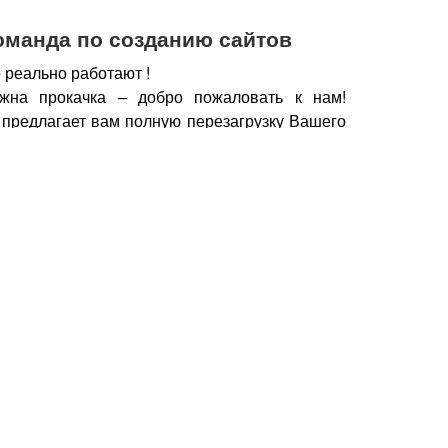
оманда по созданию сайтов
 реально работают !
жна прокачка – добро пожаловать к нам!
 предлагает вам полную перезагрузку Вашего
х рабочих горизонтов, новых поставщиков,
нечно же увеличение дохода.
чии сайта, который работает, а не выкачивает
у важно работать с профессионалами – при
йт становится дополнительным продавцом,
который предлагает Вашу продукцию только
но нужна.
Продающие тексты, побуждающие к
фии, маркетинговые хитрости, которые также
брести Ваш товар, продукцию – это и есть в
йт.