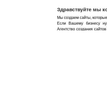
Здравствуйте мы к
Мы создаем сайты, которые
Если Вашему бизнесу ну
Агентство создания сайтов
бизнеса – открытие новы
новых каналов продаж и ко
Все это возможно при нали
из Вас деньги.
Вот почем
правильном подходе, са
грамотным продажником, 
тем, кому она действитель
заказу картинки и фотогра
стимулируют клиента прио
совокупности продающий са