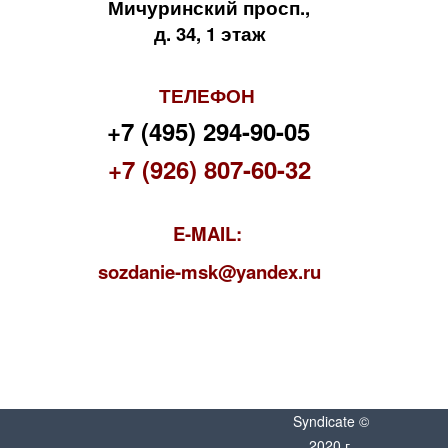
Мичуринский просп.,
д. 34, 1 этаж
ТЕЛЕФОН
+7 (495) 294-90-05
+7 (926) 807-60-32
E-MAIL:
s
ozdanie-msk@yandex.ru
Syndicate ©
2020 г.