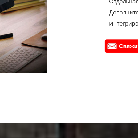
- Отдельная
- Дополнит
- Интегриро