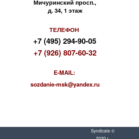
Мичуринский просп.,
д. 34, 1 этаж
ТЕЛЕФОН
+7 (495) 294-90-05
+7 (926) 807-60-32
E-MAIL:
s
ozdanie-msk@yandex.ru
Syndicate ©
2020 г.