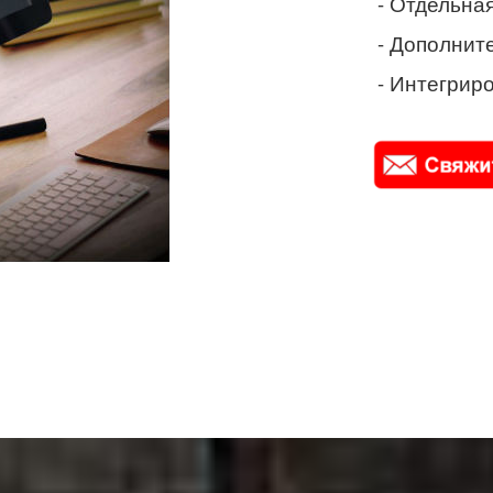
- Отдельная
- Дополнит
- Интегриро