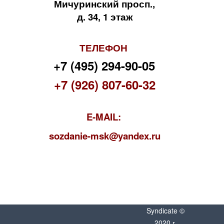
Мичуринский просп.,
д. 34, 1 этаж
ТЕЛЕФОН
+7 (495) 294-90-05
+7 (926) 807-60-32
E-MAIL:
s
ozdanie-msk@yandex.ru
Syndicate ©
2020 г.