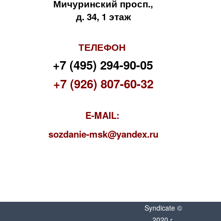
Мичуринский просп.,
д. 34, 1 этаж
ТЕЛЕФОН
+7 (495) 294-90-05
+7 (926) 807-60-32
E-MAIL:
s
ozdanie-msk@yandex.ru
Syndicate ©
2020 г.