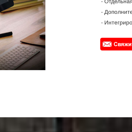
- Отдельная
- Дополнит
- Интегриро