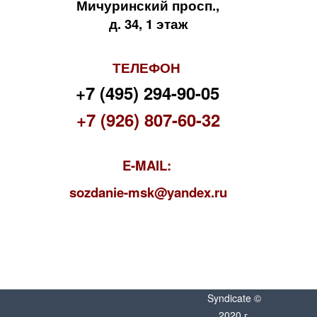
Мичуринский просп.,
д. 34, 1 этаж
ТЕЛЕФОН
+7 (495) 294-90-05
+7 (926) 807-60-32
E-MAIL:
s
ozdanie-msk@yandex.ru
Syndicate ©
2020 г.