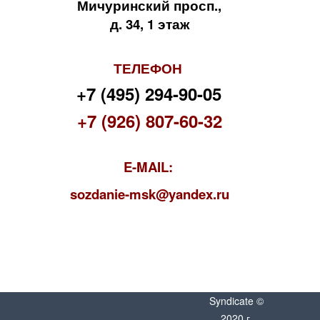
Мичуринский просп.,
д. 34, 1 этаж
ТЕЛЕФОН
+7 (495) 294-90-05
+7 (926) 807-60-32
E-MAIL:
s
ozdanie-msk@yandex.ru
Syndicate ©
2020 г.