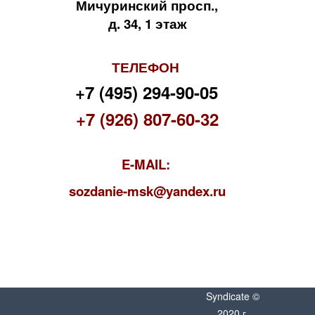
Мичуринский просп.,
д. 34, 1 этаж
ТЕЛЕФОН
+7 (495) 294-90-05
+7 (926) 807-60-32
E-MAIL:
s
ozdanie-msk@yandex.ru
Syndicate ©
2020 г.