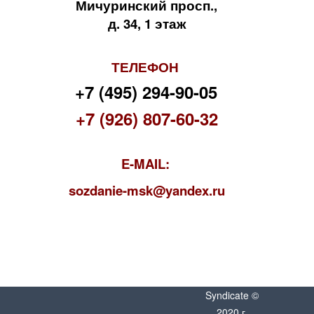
Мичуринский просп.,
д. 34, 1 этаж
ТЕЛЕФОН
+7 (495) 294-90-05
+7 (926) 807-60-32
E-MAIL:
s
ozdanie-msk@yandex.ru
Syndicate ©
2020 г.