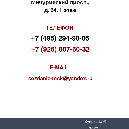
Мичуринский просп.,
д. 34, 1 этаж
ТЕЛЕФОН
+7 (495) 294-90-05
+7 (926) 807-60-32
E-MAIL:
s
ozdanie-msk@yandex.ru
Syndicate ©
2020 г.