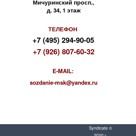
Мичуринский просп.,
д. 34, 1 этаж
ТЕЛЕФОН
+7 (495) 294-90-05
+7 (926) 807-60-32
E-MAIL:
s
ozdanie-msk@yandex.ru
Syndicate ©
2020 г.