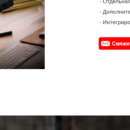
- Отдельная
- Дополнит
- Интегриро