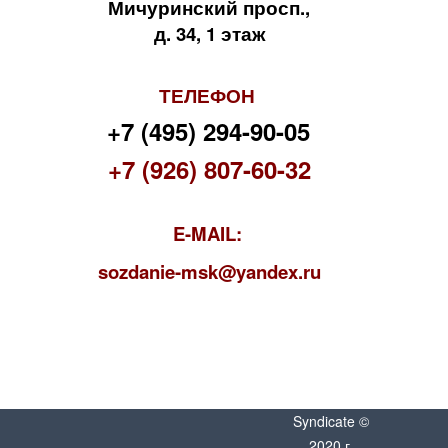
Мичуринский просп.,
д. 34, 1 этаж
ТЕЛЕФОН
+7 (495) 294-90-05
+7 (926) 807-60-32
E-MAIL:
s
ozdanie-msk@yandex.ru
Syndicate ©
2020 г.