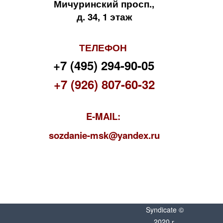
Мичуринский просп.,
д. 34, 1 этаж
ТЕЛЕФОН
+7 (495) 294-90-05
+7 (926) 807-60-32
E-MAIL:
s
ozdanie-msk@yandex.ru
Syndicate ©
2020 г.