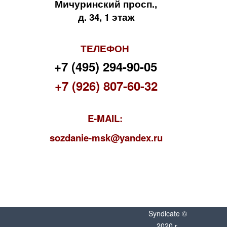
Мичуринский просп.,
д. 34, 1 этаж
ТЕЛЕФОН
+7 (495) 294-90-05
+7 (926) 807-60-32
E-MAIL:
s
ozdanie-msk@yandex.ru
Syndicate ©
2020 г.