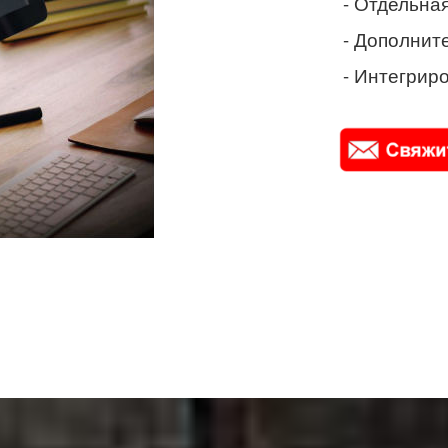
- Отдельная
- Дополнит
- Интегриро