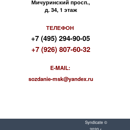
Мичуринский просп.,
д. 34, 1 этаж
ТЕЛЕФОН
+7 (495) 294-90-05
+7 (926) 807-60-32
E-MAIL:
s
ozdanie-msk@yandex.ru
Syndicate ©
2020 г.