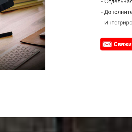
- Отдельная
- Дополнит
- Интегриро