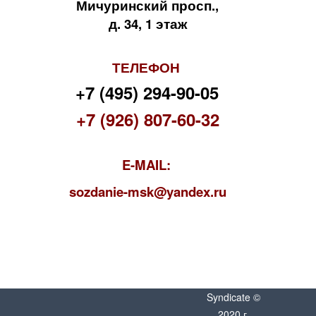
Мичуринский просп.,
д. 34, 1 этаж
ТЕЛЕФОН
+7 (495) 294-90-05
+7 (926) 807-60-32
E-MAIL:
s
ozdanie-msk@yandex.ru
Syndicate ©
2020 г.