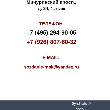
Мичуринский просп.,
д. 34, 1 этаж
ТЕЛЕФОН
+7 (495) 294-90-05
+7 (926) 807-60-32
E-MAIL:
s
ozdanie-msk@yandex.ru
Syndicate ©
2020 г.