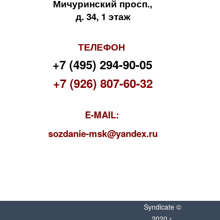
Мичуринский просп.,
д. 34, 1 этаж
ТЕЛЕФОН
+7 (495) 294-90-05
+7 (926) 807-60-32
E-MAIL:
s
ozdanie-msk@yandex.ru
Syndicate ©
2020 г.