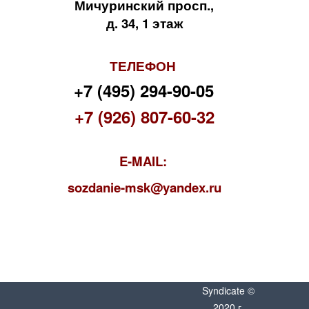
Мичуринский просп.,
д. 34, 1 этаж
ТЕЛЕФОН
+7 (495) 294-90-05
+7 (926) 807-60-32
E-MAIL:
s
ozdanie-msk@yandex.ru
Syndicate ©
2020 г.