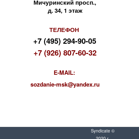
Мичуринский просп.,
д. 34, 1 этаж
ТЕЛЕФОН
+7 (495) 294-90-05
+7 (926) 807-60-32
E-MAIL:
s
ozdanie-msk@yandex.ru
Syndicate ©
2020 г.