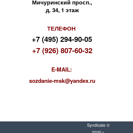
Мичуринский просп.,
д. 34, 1 этаж
ТЕЛЕФОН
+7 (495) 294-90-05
+7 (926) 807-60-32
E-MAIL:
s
ozdanie-msk@yandex.ru
Syndicate ©
2020 г.