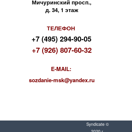
Мичуринский просп.,
д. 34, 1 этаж
ТЕЛЕФОН
+7 (495) 294-90-05
+7 (926) 807-60-32
E-MAIL:
s
ozdanie-msk@yandex.ru
Syndicate ©
2020 г.