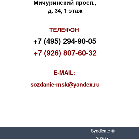
Мичуринский просп.,
д. 34, 1 этаж
ТЕЛЕФОН
+7 (495) 294-90-05
+7 (926) 807-60-32
E-MAIL:
s
ozdanie-msk@yandex.ru
Syndicate ©
2020 г.